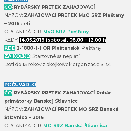
ČO
:
RYBÁRSKY PRETEK ZAHAJOVACÍ
NÁZOV:
ZAHAJOVACÍ PRETEK MsO SRZ Piešťany
– 2016
deti
ORGANIZÁTOR:
MsO SRZ Piešťany
KEDY:
14.05.2016 (sobota), 08,00 – 12,00 h
KDE
:
2-1880-1-1 OR Piešťanské
, Piešťany
ZA KOĽKO
: Štartovné sa neplatí
Deti do 15 rokov z akejkoľvek organizácie SRZ.
POČÚVADLO
ČO
:
RYBÁRSKY PRETEK ZAHAJOVACÍ Pohár
primátorky Banskej Štiavnice
NÁZOV:
ZAHAJOVACÍ PRETEK MO SRZ Banská
Štiavnica – 2016
ORGANIZÁTOR:
MO SRZ Banská Štiavnica