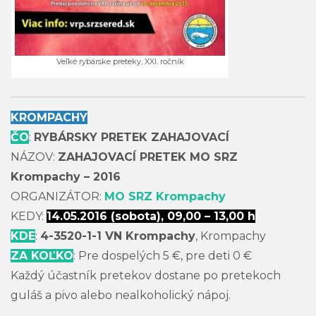
Veľké rybárske preteky, XXI. ročník
KROMPACHY
ČO
:
RYBÁRSKY PRETEK ZAHAJOVACÍ
NÁZOV:
ZAHAJOVACÍ PRETEK MO SRZ
Krompachy – 2016
ORGANIZÁTOR:
MO SRZ Krompachy
KEDY:
14.05.2016 (sobota), 09,00 – 13,00 h
KDE
:
4-3520-1-1 VN Krompachy
, Krompachy
ZA KOĽKO
: Pre dospelých 5 €, pre deti 0 €
Každý účastník pretekov dostane po pretekoch
guláš a pivo alebo nealkoholický nápoj.