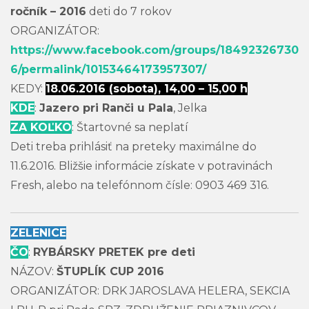
ročník – 2016
deti do 7 rokov
ORGANIZÁTOR:
https://www.facebook.com/groups/18492326730
6/permalink/10153464173957307/
KEDY:
18.06.2016 (sobota), 14,00 – 15,00 h
KDE
:
Jazero pri Ranči u Pala
, Jelka
ZA KOĽKO
: Štartovné sa neplatí
Deti treba prihlásiť na preteky maximálne do
11.6.2016. Bližšie informácie získate v potravinách
Fresh, alebo na telefónnom čísle: 0903 469 316.
ZELENICE
ČO
:
RYBÁRSKY PRETEK pre deti
NÁZOV:
ŠTUPLÍK CUP 2016
ORGANIZÁTOR: DRK JAROSLAVA HELERA, SEKCIA