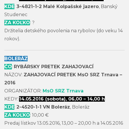
KDE
:
3-4821-1-2 Malé Kolpašské jazero
, Banský
Studenec
ZA KOĽKO
: ?
Držitelia detského povolenia na rybolov (do veku 14
rokov).
BOLERÁZ
ČO
:
RYBÁRSKY PRETEK ZAHAJOVACÍ
NÁZOV:
ZAHAJOVACÍ PRETEK MsO SRZ Trnava –
2016
ORGANIZÁTOR:
MsO SRZ Trnava
KEDY:
14.05.2016 (sobota), 06,00 – 14,00 h
KDE
:
2-4520-1-1 VN Boleráz
, Boleráz
ZA KOĽKO
: 10,00 €
Predaj lístkov 13.05.2016, 13,00 – 20,00 h a 14.05.2016