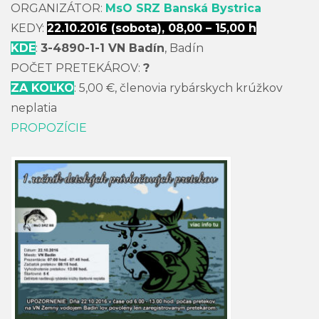
ORGANIZÁTOR:
MsO SRZ Banská Bystrica
KEDY:
22.10.2016 (sobota), 08,00 – 15,00 h
KDE
:
3-4890-1-1 VN Badín
, Badín
POČET PRETEKÁROV:
?
ZA KOĽKO
: 5,00 €, členovia rybárskych krúžkov
neplatia
PROPOZÍCIE