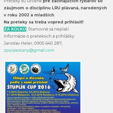
Preteky sú určené
pre začínajúcich rybárov so
záujmom o disciplínu LRU plávaná, narodených
v roku 2002 a mladších
.
Na preteky sa treba vopred prihlásiť!
ZA KOĽKO
: Štartovné sa neplatí
Informácie o pretekoch a prihlášky:
Jaroslav Heler, 0905 640 287,
zpsrpiestany@gmail.com