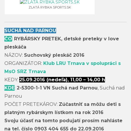
ZLATÁ RYBKA SPORTS.SK
SUCHÁ NAD PARNOU
ČO
:
RYBÁRSKY PRETEK, detské preteky v love
pleskáča
NÁZOV:
Suchovský pleskáč 2016
ORGANIZÁTOR:
Klub LRU Trnava v spolupráci s
MsO SRZ Trnava
KEDY:
25.09.2016 (nedeľa), 11,00 – 14,00 h
KDE
:
2-5300-1-1 VN Suchá nad Parnou
, Suchá nad
Parnou
POČET PRETEKÁROV:
Zúčastniť sa môžu deti s
platným rybárskym lístkom na rok 2016
Svoju účasť na tomto podujatí prosím nahláste
na tel. číslo 0903 404 655 do 22.09.2016