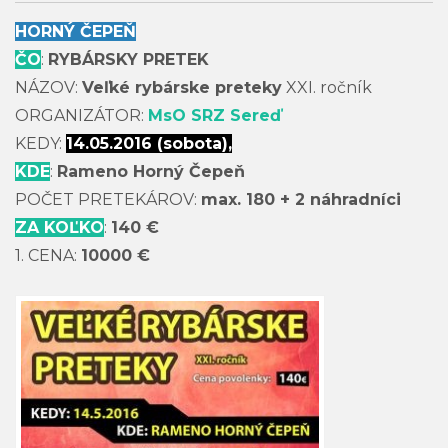
HORNÝ ČEPEŇ
ČO
:
RYBÁRSKY PRETEK
NÁZOV:
Veľké rybárske preteky
XXI. ročník
ORGANIZÁTOR:
MsO SRZ Sereď
KEDY:
14.05.2016 (sobota),
KDE
:
Rameno Horný Čepeň
POČET PRETEKÁROV:
max. 180 + 2 náhradníci
ZA KOĽKO
:
140 €
1. CENA:
10000 €