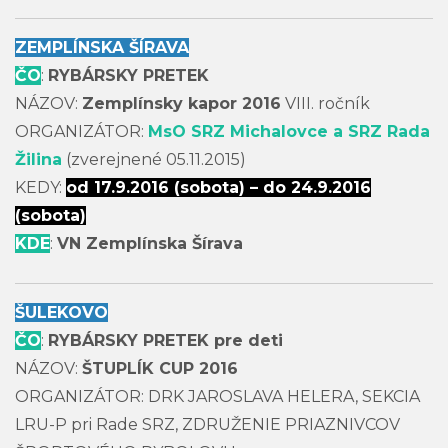
ZEMPLÍNSKA ŠÍRAVA
ČO
:
RYBÁRSKY PRETEK
NÁZOV:
Zemplínsky kapor 2016
VIII. ročník
ORGANIZÁTOR:
MsO SRZ Michalovce a SRZ Rada
Žilina
(zverejnené 05.11.2015)
KEDY:
od 17.9.2016 (sobota) – do 24.9.2016
(sobota)
KDE
:
VN Zemplínska Šírava
ŠULEKOVO
ČO
:
RYBÁRSKY PRETEK pre deti
NÁZOV:
ŠTUPLÍK CUP 2016
ORGANIZÁTOR: DRK JAROSLAVA HELERA, SEKCIA
LRU-P pri Rade SRZ, ZDRUŽENIE PRIAZNIVCOV