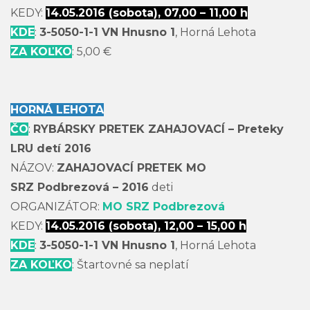
KEDY:
14.05.2016 (sobota), 07,00 – 11,00 h
KDE
:
3-5050-1-1 VN Hnusno 1
, Horná Lehota
ZA KOĽKO
: 5,00 €
HORNÁ LEHOTA
ČO
:
RYBÁRSKY PRETEK ZAHAJOVACÍ – Preteky
LRU detí 2016
NÁZOV:
ZAHAJOVACÍ PRETEK MO
SRZ Podbrezová – 2016
deti
ORGANIZÁTOR:
MO SRZ Podbrezová
KEDY:
14.05.2016 (sobota), 12,00 – 15,00 h
KDE
:
3-5050-1-1 VN Hnusno 1
, Horná Lehota
ZA KOĽKO
: Štartovné sa neplatí