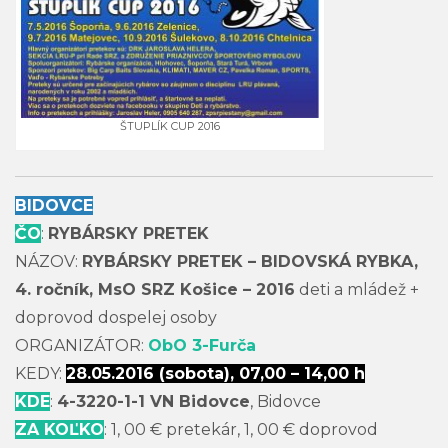
ŠTUPLÍK CUP 2016
BIDOVCE
ČO
:
RYBÁRSKY PRETEK
NÁZOV:
RYBÁRSKY PRETEK – BIDOVSKÁ RYBKA,
4. ročník, MsO SRZ Košice – 2016
deti a mládež +
doprovod dospelej osoby
ORGANIZÁTOR:
ObO 3-Furča
KEDY:
28.05.2016 (sobota), 07,00 – 14,00 h
KDE
:
4-3220-1-1 VN Bidovce
, Bidovce
ZA KOĽKO
: 1, 00 € pretekár, 1, 00 € doprovod