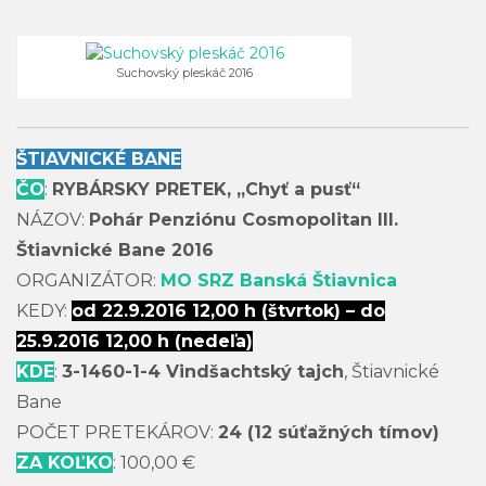
Suchovský pleskáč 2016
ŠTIAVNICKÉ BANE
ČO
:
RYBÁRSKY PRETEK, „Chyť a pusť“
NÁZOV:
Pohár Penziónu Cosmopolitan III.
Štiavnické Bane 2016
ORGANIZÁTOR:
MO SRZ Banská Štiavnica
KEDY:
od 22.9.2016 12,00 h (štvrtok) – do
25.9.2016 12,00 h (nedeľa)
KDE
:
3-1460-1-4 Vindšachtský tajch
, Štiavnické
Bane
POČET PRETEKÁROV:
24 (12 súťažných tímov)
ZA KOĽKO
: 100,00 €