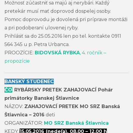
Možnosť zúčastniť sa majú aj nerybári. Každý
pretekár musí mať doprovod dospelej osoby.
Pomoc doprovodu je dovolená pri príprave montáži
a pri podoberaní ulovenej ryby.
Prihlásiť sa do 25.05.2016 len po tel. kontakte 0911
564 345 u p. Petra Urbanca.
PROOZÍCIE:
BIDOVSKÁ RYBKA
, 4. ročník –
propozície
BANSKÝ STUDENEC
ČO
:
RYBÁRSKY PRETEK ZAHAJOVACÍ Pohár
primátorky Banskej Štiavnice
NÁZOV:
ZAHAJOVACÍ PRETEK MO SRZ Banská
Štiavnica – 2016
deti
ORGANIZÁTOR:
MO SRZ Banská Štiavnica
KEDY:
15.05.2016 (nedeľa), 08,00 – 12,00 h