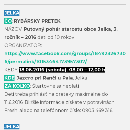
JELKA
ČO
:
RYBÁRSKY PRETEK
NÁZOV:
Putovný pohár starostu obce Jelka, 3.
ročník – 2016
deti od 10 rokov
ORGANIZÁTOR:
https://www.facebook.com/groups/18492326730
6/permalink/10153464173957307/
KEDY:
18.06.2016 (sobota), 08,00 – 12,00 h
KDE
:
Jazero pri Ranči u Pala
, Jelka
ZA KOĽKO
: Štartovné sa neplatí
Deti treba prihlásiť na preteky maximálne do
11.6.2016. Bližšie informácie získate v potravinách
Fresh, alebo na telefónnom čísle: 0903 469 316.
JELKA