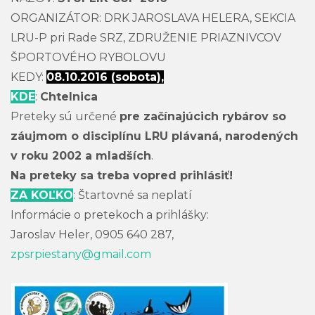
ORGANIZÁTOR: DRK JAROSLAVA HELERA, SEKCIA
LRU-P pri Rade SRZ, ZDRUŽENIE PRIAZNIVCOV
ŠPORTOVÉHO RYBOLOVU
KEDY:
08.10.2016 (sobota),
KDE
:
Chtelnica
Preteky sú určené
pre začínajúcich rybárov so
záujmom o disciplínu LRU plávaná, narodených
v roku 2002 a mladších
.
Na preteky sa treba vopred prihlásiť!
ZA KOĽKO
: Štartovné sa neplatí
Informácie o pretekoch a prihlášky:
Jaroslav Heler, 0905 640 287,
zpsrpiestany@gmail.com