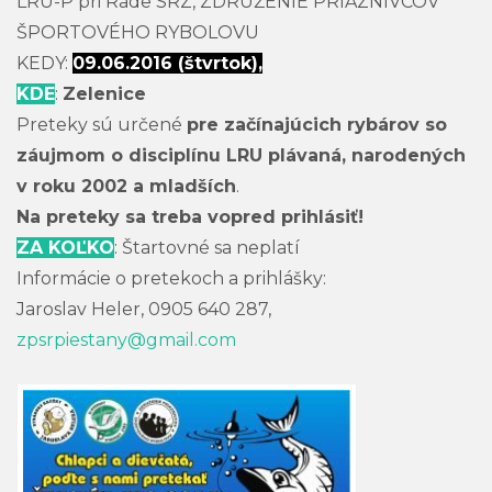
LRU-P pri Rade SRZ, ZDRUŽENIE PRIAZNIVCOV
ŠPORTOVÉHO RYBOLOVU
KEDY:
09.06.2016 (štvrtok),
KDE
:
Zelenice
Preteky sú určené
pre začínajúcich rybárov so
záujmom o disciplínu LRU plávaná, narodených
v roku 2002 a mladších
.
Na preteky sa treba vopred prihlásiť!
ZA KOĽKO
: Štartovné sa neplatí
Informácie o pretekoch a prihlášky:
Jaroslav Heler, 0905 640 287,
zpsrpiestany@gmail.com