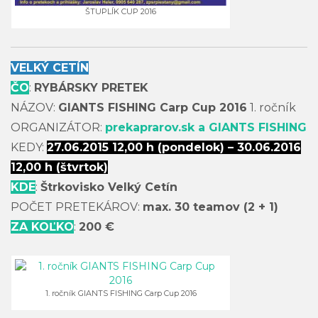
ŠTUPLÍK CUP 2016
VELKÝ CETÍN
ČO
:
RYBÁRSKY PRETEK
NÁZOV:
GIANTS FISHING Carp Cup 2016
1. ročník
ORGANIZÁTOR:
prekaprarov.sk a GIANTS FISHING
KEDY:
27.06.2015 12,00 h (pondelok) – 30.06.2016
12,00 h (štvrtok)
KDE
:
Štrkovisko Velký Cetín
POČET PRETEKÁROV:
max. 30 teamov (2 + 1)
ZA KOĽKO
:
200 €
1. ročník GIANTS FISHING Carp Cup 2016