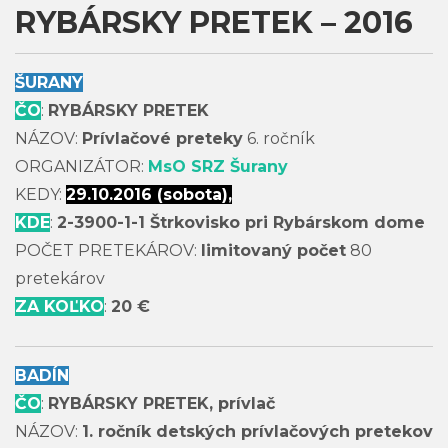
RYBÁRSKY PRETEK – 2016
ŠURANY
ČO
:
RYBÁRSKY PRETEK
NÁZOV:
Prívlačové preteky
6. ročník
ORGANIZÁTOR:
MsO SRZ Šurany
KEDY:
29.10.2016 (sobota),
KDE
:
2-3900-1-1 Štrkovisko pri Rybárskom dome
POČET PRETEKÁROV:
limitovaný počet
80
pretekárov
ZA KOĽKO
:
20 €
BADÍN
ČO
:
RYBÁRSKY PRETEK, prívlač
NÁZOV:
1. ročník detských prívlačových pretekov