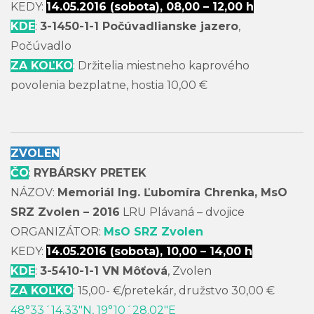
KEDY:
14.05.2016 (sobota), 08,00 – 12,00 h
KDE
:
3-1450-1-1 Počúvadlianske jazero
,
Počúvadlo
ZA KOĽKO
: Držitelia miestneho kaprového
povolenia bezplatne, hostia 10,00 €
ZVOLEN
ČO
:
RYBÁRSKY PRETEK
NÁZOV:
Memoriál Ing. Ľubomíra Chrenka, MsO
SRZ Zvolen – 2016
LRU Plávaná – dvojice
ORGANIZÁTOR:
MsO SRZ Zvolen
KEDY:
14.05.2016 (sobota), 10,00 – 14,00 h
KDE
:
3-5410-1-1 VN Môťová
, Zvolen
ZA KOĽKO
: 15,00- €/pretekár, družstvo 30,00 €
48°33´14.33″N, 19°10´28.02″E