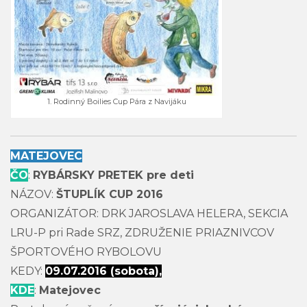
1. Rodinný Boilies Cup Pára z Navijáku
MATEJOVEC
ČO
:
RYBÁRSKY PRETEK pre deti
NÁZOV:
ŠTUPLÍK CUP 2016
ORGANIZÁTOR: DRK JAROSLAVA HELERA, SEKCIA
LRU-P pri Rade SRZ, ZDRUŽENIE PRIAZNIVCOV
ŠPORTOVÉHO RYBOLOVU
KEDY:
09.07.2016 (sobota),
KDE
:
Matejovec