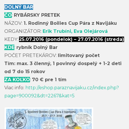
DOLNÝ BAR
ČO
:
RYBÁRSKY PRETEK
NÁZOV:
1. Rodinný Boilies Cup Pára z Navijáku
ORGANIZÁTOR:
Erik Trubíni, Eva Olejárová
KEDY:
25.07.2016 (pondelok) – 27.07.2016 (streda)
KDE
:
rybník Dolný Bar
POČET PRETEKÁROV:
limitovaný počet
Tím: max. 3 členný, 1 povinný dospelý + 1-2 deti
od 7 do 15 rokov
ZA KOĽKO
:
70 € pre 1 tím
Viac info:
http://eshop.paraznavijaku.cz/index.php?
page=900092&dt=2267&kat=5