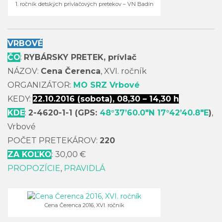
1. ročník detských prívlačových pretekov – VN Badín
VRBOVÉ
ČO
:
RYBÁRSKY PRETEK, prívlač
NÁZOV:
Cena Čerenca
, XVI. ročník
ORGANIZÁTOR:
MO SRZ Vrbové
KEDY:
22.10.2016 (sobota), 08,30 – 14,30 h
KDE
:
2-4620-1-1 (GPS:
48°37’60.0″N 17°42’40.8″E
)
,
Vrbové
POČET PRETEKÁROV:
220
ZA KOĽKO
: 30,00 €
PROPOZÍCIE
,
PRAVIDLÁ
Cena Čerenca 2016, XVI. ročník