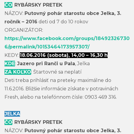
ČO
:
RYBÁRSKY PRETEK
NÁZOV:
Putovný pohár starostu obce Jelka, 3.
ročník – 2016
deti od 7 do 10 rokov
ORGANIZÁTOR:
https://www.facebook.com/groups/18492326730
6/permalink/10153464173957307/
KEDY:
18.06.2016 (sobota), 14,00 – 16,30 h
KDE
:
Jazero pri Ranči u Pala
, Jelka
ZA KOĽKO
: Štartovné sa neplatí
Deti treba prihlásiť na preteky maximálne do
11.6.2016. Bližšie informácie získate v potravinách
Fresh, alebo na telefónnom čísle: 0903 469 316.
JELKA
ČO
:
RYBÁRSKY PRETEK
NÁZOV:
Putovný pohár starostu obce Jelka, 3.