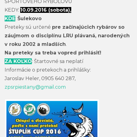
ŠPORTOVÉHO RYBOLOVU
KEDY:
10.09.2016 (sobota),
KDE
:
Šulekovo
Preteky sú určené
pre začínajúcich rybárov so
záujmom o disciplínu LRU plávaná, narodených
v roku 2002 a mladších
.
Na preteky sa treba vopred prihlásiť!
ZA KOĽKO
: Štartovné sa neplatí
Informácie o pretekoch a prihlášky:
Jaroslav Heler, 0905 640 287,
zpsrpiestany@gmail.com