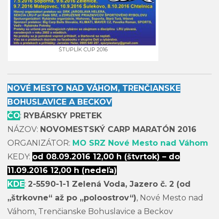
ŠTUPLÍK CUP 2016
NOVÉ MESTO NAD VÁHOM, TRENČIANSKE
BOHUSLAVICE A BECKOV
ČO
:
RYBÁRSKY PRETEK
NÁZOV:
NOVOMESTSKÝ CARP MARATÓN 2016
ORGANIZÁTOR:
MO SRZ Nové Mesto nad Váhom
KEDY:
od 08.09.2016 12,00 h (štvrtok) – do
11.09.2016 12,00 h (nedeľa)
KDE
:
2-5590-1-1 Zelená Voda, Jazero č. 2 (od
„štrkovne“ až po „poloostrov“)
, Nové Mesto nad
Váhom, Trenčianske Bohuslavice a Beckov