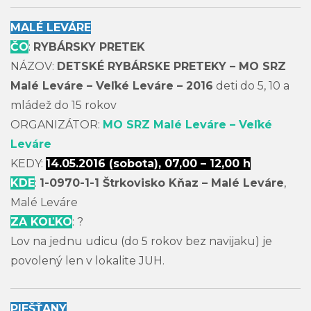
MALÉ LEVÁRE
ČO
:
RYBÁRSKY PRETEK
NÁZOV:
DETSKÉ RYBÁRSKE PRETEKY – MO SRZ
Malé Leváre – Veľké Leváre – 2016
deti do 5, 10 a
mládež do 15 rokov
ORGANIZÁTOR:
MO SRZ Malé Leváre – Veľké
Leváre
KEDY:
14.05.2016 (sobota), 07,00 – 12,00 h
KDE
:
1-0970-1-1 Štrkovisko Kňaz – Malé Leváre
,
Malé Leváre
ZA KOĽKO
: ?
Lov na jednu udicu (do 5 rokov bez navijaku) je
povolený len v lokalite JUH.
PIEŠŤANY