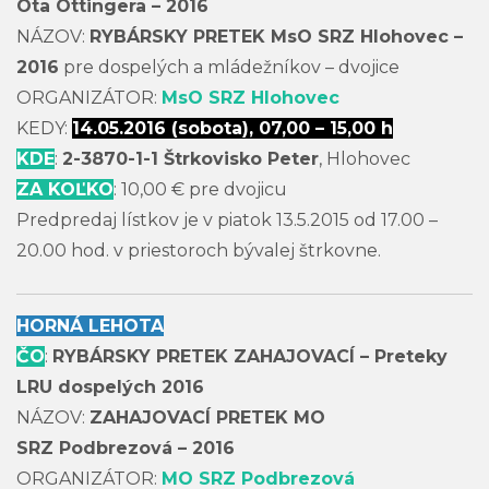
Ota Ottingera – 2016
NÁZOV:
RYBÁRSKY PRETEK MsO SRZ Hlohovec –
2016
pre dospelých a mládežníkov – dvojice
ORGANIZÁTOR:
MsO SRZ Hlohovec
KEDY:
14.05.2016 (sobota), 07,00 – 15,00 h
KDE
:
2-3870-1-1 Štrkovisko Peter
, Hlohovec
ZA KOĽKO
: 10,00 € pre dvojicu
Predpredaj lístkov je v piatok 13.5.2015 od 17.00 –
20.00 hod. v priestoroch bývalej štrkovne.
HORNÁ LEHOTA
ČO
:
RYBÁRSKY PRETEK ZAHAJOVACÍ – Preteky
LRU dospelých 2016
NÁZOV:
ZAHAJOVACÍ PRETEK MO
SRZ Podbrezová – 2016
ORGANIZÁTOR:
MO SRZ Podbrezová