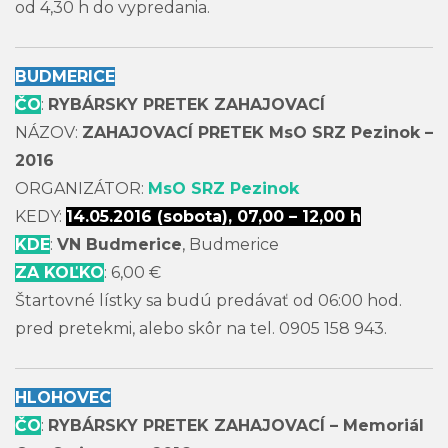
od 4,30 h do vypredania.
BUDMERICE
ČO
:
RYBÁRSKY PRETEK ZAHAJOVACÍ
NÁZOV:
ZAHAJOVACÍ PRETEK MsO SRZ Pezinok –
2016
ORGANIZÁTOR:
MsO SRZ Pezinok
KEDY:
14.05.2016 (sobota), 07,00 – 12,00 h
KDE
:
VN Budmerice
, Budmerice
ZA KOĽKO
: 6,00 €
Štartovné lístky sa budú predávať od 06:00 hod.
pred pretekmi, alebo skôr na tel. 0905 158 943.
HLOHOVEC
ČO
:
RYBÁRSKY PRETEK ZAHAJOVACÍ – Memoriál