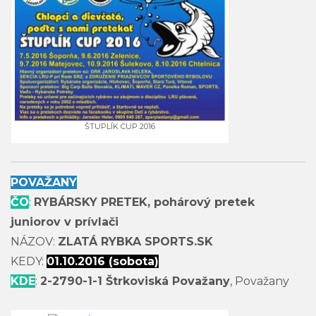
ŠTUPLÍK CUP 2016
POVAŽANY
ČO
:
RYBÁRSKY PRETEK, pohárový pretek
juniorov v prívlači
NÁZOV:
ZLATÁ RYBKA SPORTS.SK
KEDY:
01.10.2016 (sobota)
KDE
:
2-2790-1-1 Štrkoviská Považany
, Považany