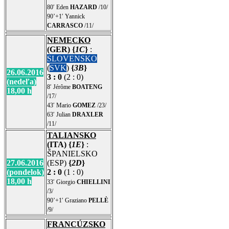
80′ Eden
HAZARD
/10/
90’+1′ Yannick
CARRASCO
/11/
NEMECKO
(GER) {
1C
}
:
SLOVENSKO
(
SVK
)
{
3B
}
26.06.2016
3 : 0
(2 : 0)
(nedeľa)
8′ Jérôme
BOATENG
18,00 h
/17/
43′ Mario
GOMEZ
/23/
63′ Julian
DRAXLER
/11/
TALIANSKO
(ITA) {
1E
}
:
ŠPANIELSKO
27.06.2016
(ESP)
{
2D
}
(pondelok)
2 : 0
(1 : 0)
18,00 h
33′ Giorgio
CHIELLINI
/3/
90’+1′ Graziano
PELLÈ
/9/
FRANCÚZSKO