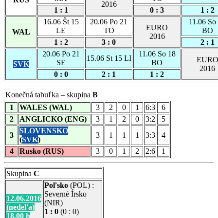
2016
1 : 1
0 : 3
1 : 2
16.06 Št 15
20.06 Po 21
11.06 So
EURO
LE
TO
BO
WAL
2016
1 : 2
3 : 0
2 : 1
20.06 Po 21
11.06 So 18
15.06 St 15 LI
EUR
SE
BO
SVK
2016
0 : 0
2 : 1
1 : 2
Konečná tabuľka – skupina
B
1
WALES (WAL)
3
2
0
1
6:3
6
2
ANGLICKO (ENG)
3
1
2
0
3:2
5
SLOVENSKO
3
3
1
1
1
3:3
4
(
SVK
)
4
Rusko (RUS)
3
0
1
2
2:6
1
Skupina
C
Poľsko
(POL) :
Severné Írsko
12.06.2016
(NIR)
(nedeľa)
1 : 0
(0 : 0)
18,00 h