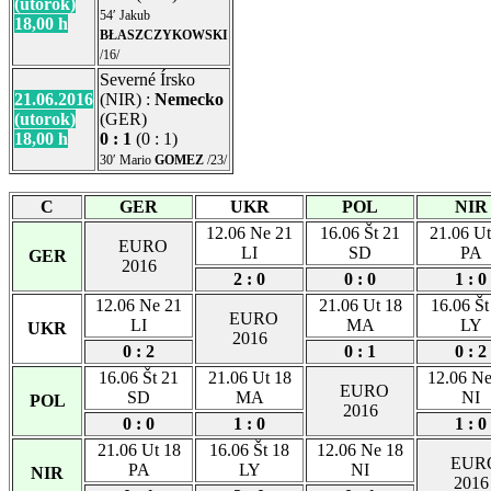
(utorok)
54′ Jakub
18,00 h
BŁASZCZYKOWSKI
/16/
Severné Írsko
21.06.2016
(NIR) :
Nemecko
(utorok)
(GER)
18,00 h
0 : 1
(0 : 1)
30′ Mario
GOMEZ
/23/
C
GER
UKR
POL
NIR
12.06 Ne 21
16.06 Št 21
21.06 Ut
EURO
LI
SD
PA
GER
2016
2 : 0
0 : 0
1 : 0
12.06 Ne 21
21.06 Ut 18
16.06 Št
EURO
LI
MA
LY
UKR
2016
0 : 2
0 : 1
0 : 2
16.06 Št 21
21.06 Ut 18
12.06 Ne
EURO
SD
MA
NI
POL
2016
0 : 0
1 : 0
1 : 0
21.06 Ut 18
16.06 Št 18
12.06 Ne 18
EUR
PA
LY
NI
NIR
2016