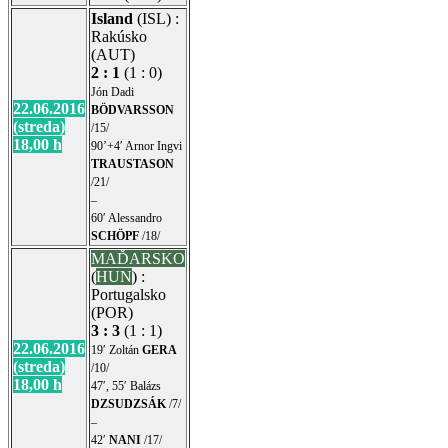
Island
(ISL) :
Rakúsko
(AUT)
2 : 1
(1 : 0)
Jón Dadi
22.06.2016
BÖDVARSSON
(streda)
/15/
18,00 h
90’+4′ Arnor Ingvi
TRAUSTASON
/21/
–
60′ Alessandro
SCHÖPF
/18/
MAĎARSKO
(
HUN
) :
Portugalsko
(POR)
3 : 3
(1 : 1)
22.06.2016
19′ Zoltán
GERA
(streda)
/10/
18,00 h
47′, 55′ Balázs
DZSUDZSÁK
/7/
–
42′
NANI
/17/