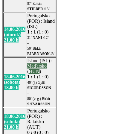
87′ Zoltán
STIEBER
/18/
Portugalsko
(POR) : Island
(ISL)
14.06.2016
1 : 1
(1 : 0)
(utorok)
31′
NANI
/17/
21,00 h
–
50′ Birkir
BJARNASON
/8/
Island (ISL) :
Maďarsko
(
HUN
)
18.06.2016
1 : 1
(1 : 0)
(sobota)
40′ (j.) Gylfi
18,00 h
SIGURDSSON
–
80′ (v. g.) Birkir
SÆVARSSON
Portugalsko
18.06.2016
(POR) :
(sobota)
Rakúsko
21,00 h
(AUT)
0 : 0
(0 : 0)