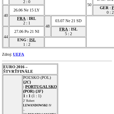
2 : 0
50
GER
:
26.06 Ne 15 LY
0 : 2
40
FRA
:
IRL
03.07 Ne 21 SD
2 : 1
48
FRA
:
ISL
27.06 Po 21 NI
5 : 2
44
ENG
:
ISL
1 : 2
Zdroj:
UEFA
EURO 2016 –
ŠTVRŤFINÁLE
POĽSKO (POL)
{
2C
}
:
PORTUGALSKO
(POR) {
3F
}
1 : 1
(1 : 1)
2′ Robert
LEWANDOWSKI
/9/
–