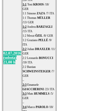
1:1
Toni
KROOS
/18/
GER
1:1 Simone
ZAZA
/7/ ITA
1:1 Thomas
MÜLLER
/13/ GER
1:2
Andrea
BARZAGLI
/15/ ITA
1:2 Mesut
ÖZIL
/8/ GER
1:2 Graziano
PELLÈ
/9/
ITA
2:2
Julian
DRAXLER
/11/
02.07.2016
GER
(sobota)
2:2 Leonardo
BONUCCI
21,00 h
/19/ ITA
2:2 Bastian
SCHWEINSTEIGER
/7/
GER
–
2:3
Emanuele
GIACCHERINI
/23/ ITA
3:3
Mats
HUMMELS
/5/
GER
–
3:4
Marco
PAROLO
/18/