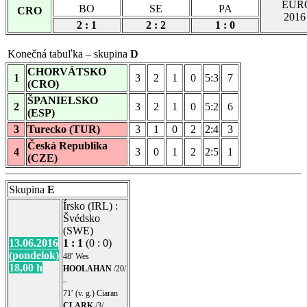
EUR
BO
SE
PA
CRO
2016
2 : 1
2 : 2
1 : 0
Konečná tabuľka – skupina
D
CHORVÁTSKO
1
3
2
1
0
5:3
7
(CRO)
ŠPANIELSKO
2
3
2
1
0
5:2
6
(ESP)
3
Turecko (TUR)
3
1
0
2
2:4
3
Česká Republika
4
3
0
1
2
2:5
1
(CZE)
Skupina
E
Írsko (IRL) :
Švédsko
(SWE)
13.06.2016
1 : 1
(0 : 0)
(pondelok)
48′ Wes
18,00 h
HOOLAHAN
/20/
–
71′ (v. g.) Ciaran
CLARK
/3/