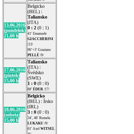
Belgicko
(BEL) :
Taliansko
(ITA)
13.06.2016
0 : 2
(0 : 1)
(pondelok)
41′ Emanuele
21,00 h
GIACCHERINI
/23/
90’+3′ Graziano
PELLÈ
/9/
Taliansko
(ITA) :
17.06.2016
Švédsko
(piatok)
(SWE)
15,00 h
1 : 0
(0 : 0)
88′
ÉDER
/17/
Belgicko
(BEL) : Írsko
(IRL)
18.06.2016
3 : 0
(0 : 0)
(sobota)
34′, 48′ Romelu
15,00 h
LUKAKU
/9/
61′ Axel
WITSEL