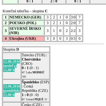
0 : 1
2 : 0
0 : 1
Konečná tabuľka – skupina
C
1
NEMECKO (GER)
3
2
1
0
3:0
7
2
POĽSKO (POL)
3
2
1
0
2:0
7
SEVERNÉ ÍRSKO
3
3
1
0
2
2:2
3
(NIR)
4
Ukrajina (UKR)
3
0
0
3
0:5
0
Skupina
D
Turecko (TUR) :
Chorvátsko
12.06.2016
(CRO)
(nedeľa)
0 : 1
(0 : 1)
15,00 h
41′ Luka
MODRIĆ
/10/
Španielsko
(ESP)
13.06.2016
: Česká
(pondelok)
Republika (CZE)
15,00 h
1 : 0
(0 : 0)
81′ Gerard
PIQUÉ
/3/
Česko (CZE) :