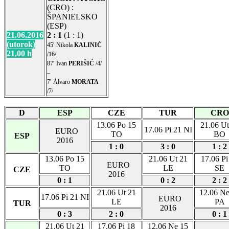
(CRO) :
ŠPANIELSKO
(ESP)
21.06.2016
2 : 1
(1 : 1)
(utorok)
45′ Nikola
KALINIĆ
21,00 h
/16/
87′ Ivan
PERIŠIĆ
/4/
–
7′ Álvaro
MORATA
/7/
D
ESP
CZE
TUR
CRO
13.06 Po 15
21.06 Ut
17.06 Pi 21 NI
EURO
TO
BO
ESP
2016
1 : 0
3 : 0
1 : 2
13.06 Po 15
21.06 Ut 21
17.06 Pi
EURO
TO
LE
SE
CZE
2016
0 : 1
0 : 2
2 : 2
21.06 Ut 21
12.06 Ne
17.06 Pi 21 NI
EURO
LE
PA
TUR
2016
0 : 3
2 : 0
0 : 1
21.06 Ut 21
17.06 Pi 18
12.06 Ne 15