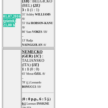
{
1B
}
: BELGICKO
(BEL)
{
2E}
3 : 1
(1 : 1)
31′ Ashley
WILLIAMS
01.07.2016
/6/
(piatok)
55′ Hal
ROBSON-KANU
21,00 h
/9/
86′ Sam
VOKES
/18/
–
13′ Radja
NAINGGOLAN
/4/
NEMECKO
(GER) {
1C
}
:
TALIANSKO
(ITA)
{
1E
}
1 : 1
(0 : 0)
65′ Mesut
ÖZIL
/8/
–
78′ (j.) Leonardo
BONUCCI
/19/
(
0 : 0 p.p., 6 : 5 j.
)
0:1
Lorenzo
INSIGNE
/20/ ITA