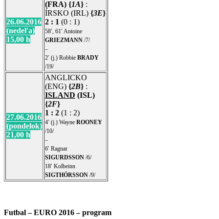
(FRA) {
1A
}
:
ÍRSKO (IRL)
{
3E
}
26.06.2016
2 : 1
(0 : 1)
(nedeľa)
58′, 61′ Antoine
15,00 h
GRIEZMANN
/7/
–
2′ (j.) Robbie
BRADY
/19/
ANGLICKO
(ENG)
{
2B
}
:
ISLAND
(ISL)
{
2F
}
1 : 2
(1 : 2)
27.06.2016
4′ (j.) Wayne
ROONEY
(pondelok)
/10/
21,00 h
–
6′ Ragnar
SIGURDSSON
/6/
18′ Kolbeinn
SIGTHÓRSSON
/9/
Futbal – EURO 2016 – program