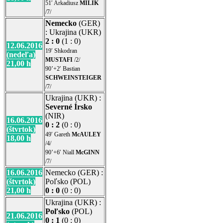
51′ Arkadiusz
MILIK
/7/
Nemecko
(GER)
: Ukrajina (UKR)
2 : 0
(1 : 0)
12.06.2016
19′ Shkodran
(nedeľa)
MUSTAFI
/2/
21,00 h
90’+2′ Bastian
SCHWEINSTEIGER
/7/
Ukrajina (UKR) :
Severné Írsko
(NIR)
16.06.2016
0 : 2
(0 : 0)
(štvrtok)
49′ Gareth
McAULEY
18,00 h
/4/
90’+6′ Niall
McGINN
/7/
16.06.2016
Nemecko (GER) :
(štvrtok)
Poľsko (POL)
21,00 h
0 : 0
(0 : 0)
Ukrajina (UKR) :
Poľsko
(POL)
21.06.2016
0 : 1
(0 : 0)