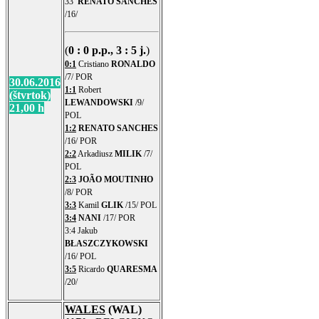
33′
RENATO SANCHES
/16/
(
0 : 0 p.p., 3 : 5 j.
)
0:1
Cristiano
RONALDO
/7/ POR
30.06.2016
1:1
Robert
(štvrtok)
LEWANDOWSKI
/9/
21,00 h
POL
1:2
RENATO SANCHES
/16/ POR
2:2
Arkadiusz
MILIK
/7/
POL
2:3
JOÃO MOUTINHO
/8/ POR
3:3
Kamil
GLIK
/15/ POL
3:4
NANI
/17/ POR
3:4 Jakub
BŁASZCZYKOWSKI
/16/ POL
3:5
Ricardo
QUARESMA
/20/
WALES
(WAL)