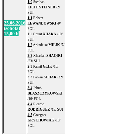
1:0
Stephan
LICHTSTEINER
/2/
SUI
1:1
Robert
25.06.2016
LEWANDOWSKI
/9/
(sobota)
POL
15,00 h
1:1 Granit
XHAKA
/10/
SUI
1:2
Arkadiusz
MILIK
/7/
POL
2:2
Xherdan
SHAQIRI
/23/ SUI
2:3
Kamil
GLIK
/15/
POL
3:3
Fabian
SCHÄR
/22/
SUI
3:4
Jakub
BŁASZCZYKOWSKI
/16/ POL
4:4
Ricardo
RODRÍGUEZ
/13/ SUI
4:5
Grzegorz
KRYCHOWIAK
/10/
POL