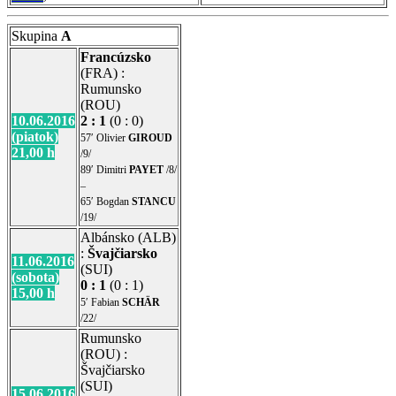
Skupina
A
Francúzsko
(FRA) :
Rumunsko
(ROU)
10.06.2016
2 : 1
(0 : 0)
(piatok)
57′ Olivier
GIROUD
21,00 h
/9/
89′ Dimitri
PAYET
/8/
–
65′ Bogdan
STANCU
/19/
Albánsko (ALB)
:
Švajčiarsko
11.06.2016
(SUI)
(sobota)
0 : 1
(0 : 1)
15,00 h
5′ Fabian
SCHÄR
/22/
Rumunsko
(ROU) :
Švajčiarsko
(SUI)
15.06.2016