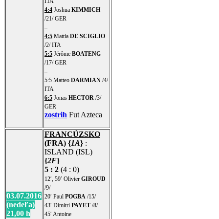
ITA
4:4
Joshua
KIMMICH
/21/ GER
–
4:5
Mattia
DE SCIGLIO
/2/ ITA
5:5
Jérôme
BOATENG
/17/ GER
–
5:5 Matteo
DARMIAN
/4/
ITA
6:5
Jonas
HECTOR
/3/
GER
zostrih
Fut Azteca
FRANCÚZSKO
(FRA) {
1A
}
:
ISLAND (ISL)
{
2F
}
5 : 2
(4 : 0)
12′, 59′ Olivier
GIROUD
/9/
03.07.2016
20′ Paul
POGBA
/15/
(nedeľa)
43′ Dimitri
PAYET
/8/
21,00 h
45′ Antoine