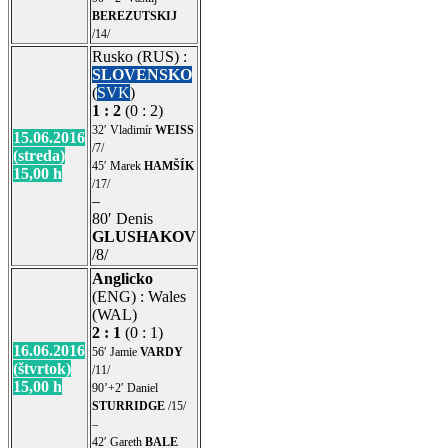
BEREZUTSKIJ
/14/
Rusko (RUS) :
SLOVENSKO
(
SVK
)
1 : 2
(0 : 2)
32′ Vladimír
WEISS
15.06.2016
/7/
(streda)
45′ Marek
HAMŠÍK
15,00 h
/17/
–
80′ Denis
GLUSHAKOV
/8/
Anglicko
(ENG) : Wales
(WAL)
2 : 1
(0 : 1)
16.06.2016
56′ Jamie
VARDY
(štvrtok)
/11/
15,00 h
90’+2′ Daniel
STURRIDGE
/15/
–
42′ Gareth
BALE