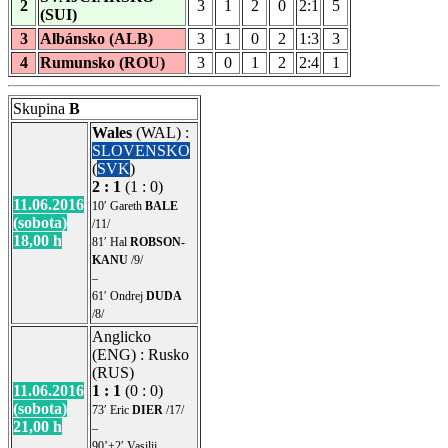
2
3
1
2
0
2:1
5
(SUI)
3
Albánsko (ALB)
3
1
0
2
1:3
3
4
Rumunsko (ROU)
3
0
1
2
2:4
1
Skupina
B
Wales
(WAL) :
SLOVENSKO
(
SVK
)
2 : 1
(1 : 0)
11.06.2016
10′ Gareth
BALE
(sobota)
/11/
18,00 h
81′ Hal
ROBSON-
KANU
/9/
–
61′ Ondrej
DUDA
/8/
Anglicko
(ENG) : Rusko
(RUS)
11.06.2016
1 : 1
(0 : 0)
(sobota)
73′ Eric
DIER
/17/
21,00 h
–
90’+2′ Vasilij