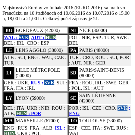
Majstrovstvá Európy vo futbale 2016 (EURO 2016) sa hrajú vo
Francúzku na 10 štadiónoch od 10.06.2016 do 10.07.2016 o 15,00
h, 18,00 h a 21,00 h. Celkový počet zápasov je 51.
BO
BORDEAUX (42000)
NI
NICE (36000)
WAL :
SVK
,
AUT :
HUN
,
POL : NIR, ESP : TUR, SWE :
BEL : IRL, CRO : ESP
BEL
LE
LENS AGGLO (38000)
PA
PARIS (48000)
ALB : SUI, ENG : WAL, CZE :
TUR : CRO, ROU : SUI, POR
TUR
: AUT, NIR : GER
LILLE MÉTROPOLE
PARIS/SAINT-DENIS
LI
SD
(50000)
(80000)
GER : UKR,
RUS :
SVK
, SUI :
FRA : ROU, IRL : SWE, GER
FRA, ITA : IRL
: POL, ISL : AUT
SAINT-ÉTIENNE
LY
LYON (59000)
SE
(42000)
BEL : ITA, UKR : NIR, ROU :
POR : ISL, CZE : CRO,
SVK
:
ALB,
HUN
: POR
ENG
MA
MARSEILLE (67000)
TO
TOULOUSE (33000)
ENG : RUS, FRA : ALB,
ISL :
ESP : CZE, ITA : SWE, RUS :
HUN
, UKR : POL
WAL