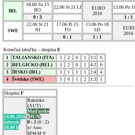
18.06 So 15
22.06 St 21 LI
13.06 Po 1
EURO
BO
IRL
2016
0 : 3
1 : 1
22.06 St 21
17.06 Pi 15
13.06 Po 18
EUR
NI
TO
SD
SWE
2016
0 : 1
1 : 1
Konečná tabuľka – skupina
E
1
TALIANSKO (ITA)
3
2
0
1
3:1
6
2
BELGICKO (BEL)
3
2
0
1
4:2
6
3
ÍRSKO (IRL)
3
1
1
1
2:4
4
4
Švédsko (SWE)
3
0
1
2
1:3
1
Skupina
F
Rakúsko
(AUT) :
Maďarsko
14.06.2016
(
HUN
)
(utorok)
0 : 2
(0 : 2)
18,00 h
62′ Ádám
SZALAI
/9/