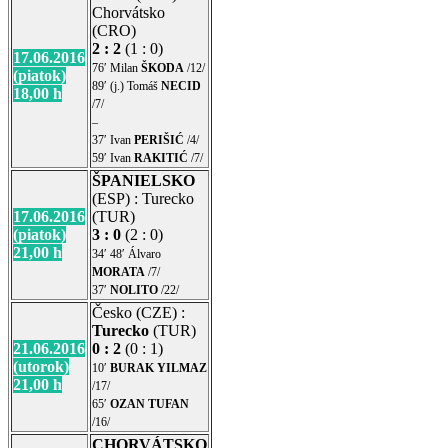
Chorvátsko
(CRO)
2 : 2
(1 : 0)
17.06.2016
76′ Milan
ŠKODA
/12/
(piatok)
89′ (j.) Tomáš
NECID
18,00 h
/7/
–
37′ Ivan
PERIŠIĆ
/4/
59′ Ivan
RAKITIĆ
/7/
ŠPANIELSKO
(ESP) : Turecko
17.06.2016
(TUR)
(piatok)
3 : 0
(2 : 0)
21,00 h
34′ 48′ Álvaro
MORATA
/7/
37′
NOLITO
/22/
Česko (CZE) :
Turecko
(TUR)
21.06.2016
0 : 2
(0 : 1)
(utorok)
10′
BURAK YILMAZ
21,00 h
/17/
65′
OZAN TUFAN
/16/
CHORVÁTSKO