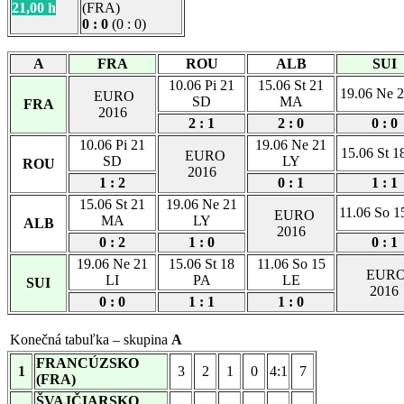
21,00 h
(FRA)
0 : 0
(0 : 0)
A
FRA
ROU
ALB
SUI
10.06 Pi 21
15.06 St 21
19.06 Ne 2
EURO
SD
MA
FRA
2016
2 : 1
2 : 0
0 : 0
10.06 Pi 21
19.06 Ne 21
15.06 St 1
EURO
SD
LY
ROU
2016
1 : 2
0 : 1
1 : 1
15.06 St 21
19.06 Ne 21
11.06 So 1
EURO
MA
LY
ALB
2016
0 : 2
1 : 0
0 : 1
19.06 Ne 21
15.06 St 18
11.06 So 15
EUR
LI
PA
LE
SUI
2016
0 : 0
1 : 1
1 : 0
Konečná tabuľka – skupina
A
FRANCÚZSKO
1
3
2
1
0
4:1
7
(FRA)
ŠVAJČIARSKO