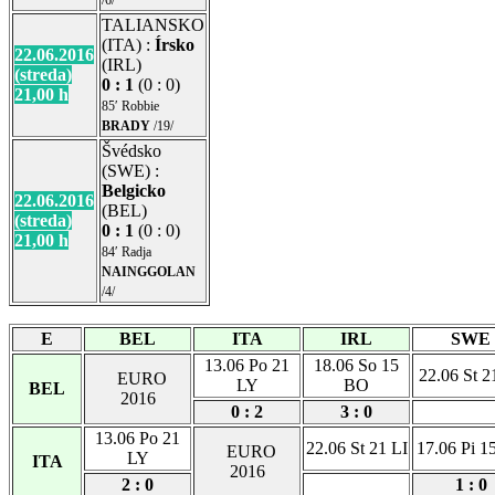
/6/
TALIANSKO
(ITA) :
Írsko
22.06.2016
(IRL)
(streda)
0 : 1
(0 : 0)
21,00 h
85′ Robbie
BRADY
/19/
Švédsko
(SWE) :
Belgicko
22.06.2016
(BEL)
(streda)
0 : 1
(0 : 0)
21,00 h
84′ Radja
NAINGGOLAN
/4/
E
BEL
ITA
IRL
SWE
13.06 Po 21
18.06 So 15
22.06 St 2
EURO
LY
BO
BEL
2016
0 : 2
3 : 0
13.06 Po 21
22.06 St 21 LI
17.06 Pi 1
EURO
LY
ITA
2016
2 : 0
1 : 0