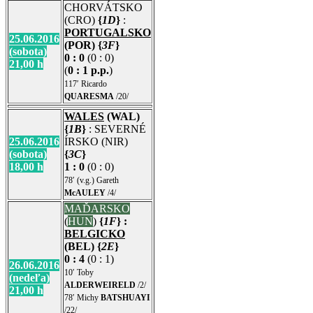
CHORVÁTSKO
(CRO)
{
1D
}
:
PORTUGALSKO
25.06.2016
(POR) {
3F
}
(sobota)
0 : 0
(0 : 0)
21,00 h
(
0 : 1 p.p.
)
117′ Ricardo
QUARESMA
/20/
WALES
(WAL)
{
1B
}
: SEVERNÉ
25.06.2016
ÍRSKO (NIR)
(sobota)
{
3C
}
18,00 h
1 : 0
(0 : 0)
78′ (v.g.) Gareth
McAULEY
/4/
MAĎARSKO
(
HUN
)
{
1F
} :
BELGICKO
(BEL)
{
2E
}
0 : 4
(0 : 1)
26.06.2016
10′ Toby
(nedeľa)
ALDERWEIRELD
/2/
21,00 h
78′ Michy
BATSHUAYI
/22/