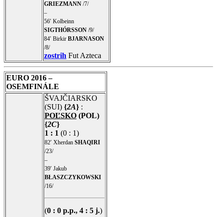
GRIEZMANN
/7/
–
56′ Kolbeinn
SIGTHÓRSSON
/9/
84′ Birkir
BJARNASON
/8/
zostrih
Fut Azteca
EURO 2016 –
OSEMFINÁLE
ŠVAJČIARSKO
(SUI)
{
2A
}
:
POĽSKO
(POL)
{
2C
}
1 : 1
(0 : 1)
82′ Xherdan
SHAQIRI
/23/
–
39′ Jakub
BŁASZCZYKOWSKI
/16/
(
0 : 0 p.p., 4 : 5 j.
)