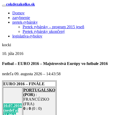
cokdezakolko.sk
Domov
zarybnenie
pretek-rybársky
Pretek rybársky – program 2015 jeseň
Pretek rybársky ukončený
legislatíva-rybolov
kocki
10. júla 2016
Futbal – EURO 2016 – Majstrovstvá Európy vo futbale 2016
nedeľa 09. augusta 2026 – 14:43:58
EURO 2016 – FINÁLE
PORTUGALSKO
(POR)
:
FRANCÚZKO
(FRA)
10.07.2016
0 : 0
(0 : 0)
(nedeľa)
21,00 h