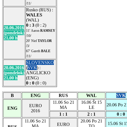
/11/
Rusko (RUS) :
WALES
(WAL)
0 : 3
(0 : 2)
20.06.2016
11′ Aaron
RAMSEY
(pondelok)
/10/
21,00 h
20′ Niel
TAYLOR
/3/
67′ Gareth
BALE
/11/
SLOVENSKO
20.06.2016
(
SVK
) :
(pondelok)
ANGLICKO
21,00 h
(ENG)
0 : 0
(0 : 0)
B
ENG
RUS
WAL
SVK
11.06 So 21
16.06 Št 15
20.06 Po 2
EURO
MA
LE
ENG
2016
1 : 1
2 : 1
0 : 0
11.06 So 21
20.06 Po 21
15.06 St 1
EURO
MA
TO
RUS