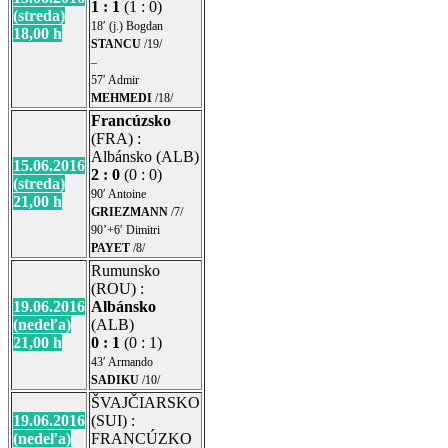
1 : 1
(1 : 0)
(streda)
18′ (j.) Bogdan
18,00 h
STANCU
/19/
–
57′ Admir
MEHMEDI
/18/
Francúzsko
(FRA) :
Albánsko (ALB)
15.06.2016
2 : 0
(0 : 0)
(streda)
90′ Antoine
21,00 h
GRIEZMANN
/7/
90’+6′ Dimitri
PAYET
/8/
Rumunsko
(ROU) :
19.06.2016
Albánsko
(nedeľa)
(ALB)
21,00 h
0 : 1
(0 : 1)
43′ Armando
SADIKU
/10/
ŠVAJČIARSKO
19.06.2016
(SUI) :
(nedeľa)
FRANCÚZKO