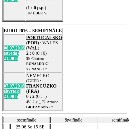
(
1 : 0 p.p.
)
109′
ÉDER
/9/
EURO 2016 – SEMIFINÁLE
PORTUGALSKO
(POR)
: WALES
06.07.2016
(WAL)
(streda)
2 : 0
(0 : 0)
21,00 h
50′ Cristiano
RONALDO
/7/
53′
NANI
/17/
NEMECKO
(GER) :
07.07.2016
FRANCÚZKO
(štvrtok)
(FRA)
21,00 h
0 : 2
(0 : 1)
45’+2′ (j.), 72′ Antoine
GRIEZMANN
/7/
osemfinále
štvťfinále
semifinál
25.06 So 15 SE