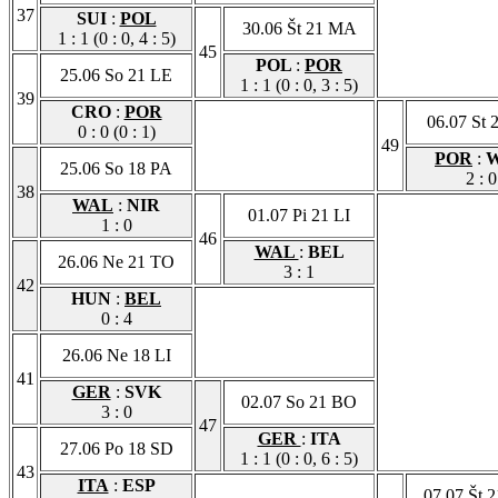
37
SUI
:
POL
30.06 Št 21 MA
1 : 1 (0 : 0, 4 : 5)
45
POL
:
POR
25.06 So 21 LE
1 : 1 (0 : 0, 3 : 5)
39
CRO
:
POR
06.07 St 
0 : 0 (0 : 1)
49
POR
:
25.06 So 18 PA
2 : 0
38
WAL
:
NIR
01.07 Pi 21 LI
1 : 0
46
WAL
:
BEL
26.06 Ne 21 TO
3 : 1
42
HUN
:
BEL
0 : 4
26.06 Ne 18 LI
41
GER
:
SVK
02.07 So 21 BO
3 : 0
47
GER
:
ITA
27.06 Po 18 SD
1 : 1 (0 : 0, 6 : 5)
43
ITA
:
ESP
07.07 Št 